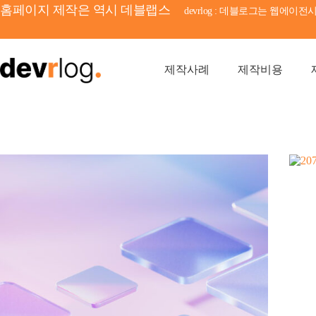
본
홈페이지 제작은 역시 데블랩스
devrlog : 데블로그는 웹에
문
으
로
건
제작사례
제작비용
너
뛰
기